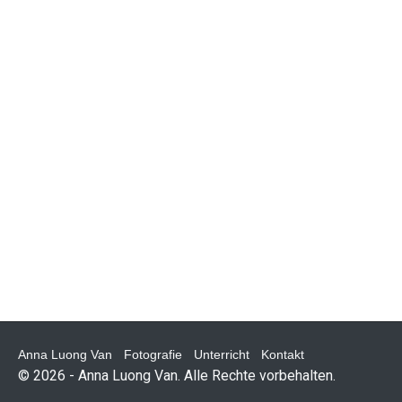
01.07.2009
Zuchtstuten – Marion Pohl
By annaluongvan
Anna Luong Van
Fotografie
Unterricht
Kontakt
© 2026 - Anna Luong Van. Alle Rechte vorbehalten.