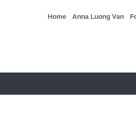
Home
Anna Luong Van
F